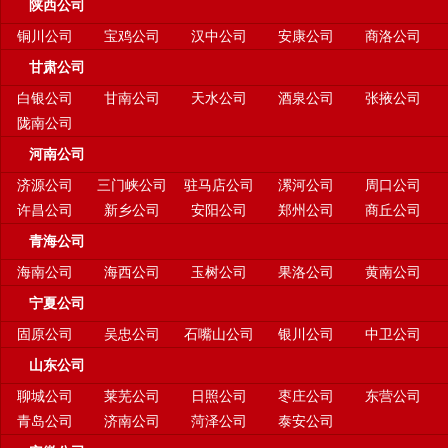
陕西公司
铜川公司
宝鸡公司
汉中公司
安康公司
商洛公司
甘肃公司
白银公司
甘南公司
天水公司
酒泉公司
张掖公司
陇南公司
河南公司
济源公司
三门峡公司
驻马店公司
漯河公司
周口公司
许昌公司
新乡公司
安阳公司
郑州公司
商丘公司
青海公司
海南公司
海西公司
玉树公司
果洛公司
黄南公司
宁夏公司
固原公司
吴忠公司
石嘴山公司
银川公司
中卫公司
山东公司
聊城公司
莱芜公司
日照公司
枣庄公司
东营公司
青岛公司
济南公司
菏泽公司
泰安公司