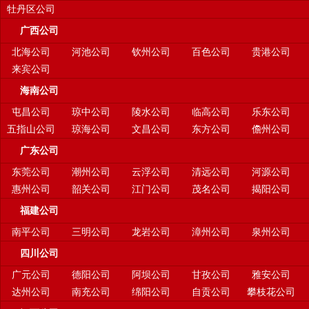
牡丹区公司
广西公司
北海公司
河池公司
钦州公司
百色公司
贵港公司
来宾公司
海南公司
屯昌公司
琼中公司
陵水公司
临高公司
乐东公司
五指山公司
琼海公司
文昌公司
东方公司
儋州公司
广东公司
东莞公司
潮州公司
云浮公司
清远公司
河源公司
惠州公司
韶关公司
江门公司
茂名公司
揭阳公司
福建公司
南平公司
三明公司
龙岩公司
漳州公司
泉州公司
四川公司
广元公司
德阳公司
阿坝公司
甘孜公司
雅安公司
达州公司
南充公司
绵阳公司
自贡公司
攀枝花公司