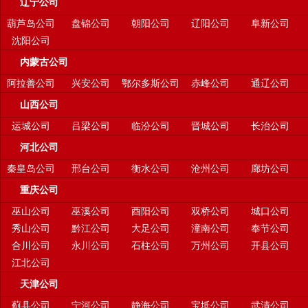
辽宁公司
葫芦岛公司
盘锦公司
朝阳公司
辽阳公司
阜新公司
沈阳公司
内蒙古公司
阿拉善公司
兴安公司
鄂尔多斯公司
赤峰公司
通辽公司
山西公司
运城公司
吕梁公司
临汾公司
晋城公司
长治公司
河北公司
秦皇岛公司
邢台公司
衡水公司
沧州公司
廊坊公司
重庆公司
巫山公司
巫溪公司
酉阳公司
双桥公司
城口公司
秀山公司
黔江公司
大足公司
潼南公司
奉节公司
合川公司
永川公司
石柱公司
万州公司
开县公司
江北公司
天津公司
蓟县公司
宁河公司
静海公司
宝坻公司
武清公司