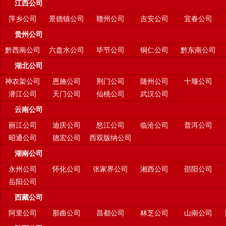
江西公司
萍乡公司
景德镇公司
赣州公司
吉安公司
宜春公司
贵州公司
黔西南公司
六盘水公司
毕节公司
铜仁公司
黔东南公司
湖北公司
神农架公司
恩施公司
荆门公司
随州公司
十堰公司
潜江公司
天门公司
仙桃公司
武汉公司
云南公司
丽江公司
迪庆公司
怒江公司
临沧公司
普洱公司
昭通公司
德宏公司
西双版纳公司
湖南公司
永州公司
怀化公司
张家界公司
湘西公司
邵阳公司
岳阳公司
西藏公司
阿里公司
那曲公司
昌都公司
林芝公司
山南公司