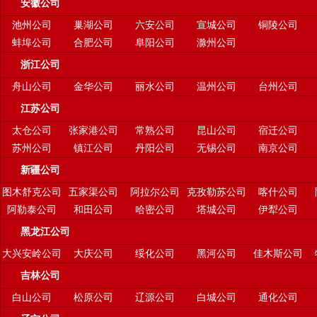
安徽公司
池州公司
巢湖公司
六安公司
宣城公司
铜陵公司
蚌埠公司
合肥公司
阜阳公司
滁州公司
浙江公司
舟山公司
金华公司
丽水公司
温州公司
台州公司
江苏公司
太仓公司
张家港公司
常熟公司
昆山公司
宿迁公司
苏州公司
镇江公司
丹阳公司
无锡公司
南京公司
新疆公司
图木舒克公司
五家渠公司
阿拉尔公司
克孜勒苏公司
喀什公司
阿勒泰公司
和田公司
哈密公司
塔城公司
伊犁公司
黑龙江公司
大兴安岭公司
大庆公司
绥化公司
黑河公司
佳木斯公司
吉林公司
白山公司
松原公司
辽源公司
白城公司
通化公司