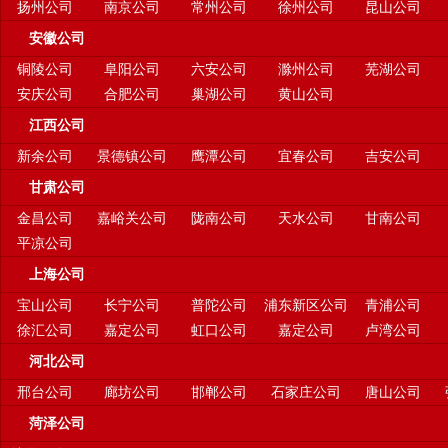
扬州公司
南京公司
常州公司
徐州公司
昆山公司
安徽公司
铜陵公司
阜阳公司
六安公司
滁州公司
芜湖公司
安庆公司
合肥公司
巢湖公司
黄山公司
江西公司
新余公司
景德镇公司
鹰潭公司
宜春公司
吉安公司
甘肃公司
金昌公司
嘉峪关公司
陇南公司
天水公司
甘南公司
平凉公司
上海公司
宝山公司
长宁公司
普陀公司
浦东新区公司
青浦公司
徐汇公司
嘉定公司
虹口公司
嘉定公司
卢湾公司
河北公司
邢台公司
廊坊公司
邯郸公司
石家庄公司
唐山公司
菏泽公司