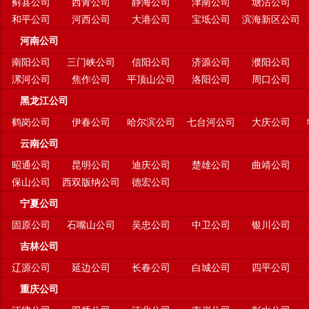
蓟县公司
西青公司
静海公司
津南公司
塘沽公司
和平公司
河西公司
大港公司
宝坻公司
滨海新区公司
河南公司
南阳公司
三门峡公司
信阳公司
济源公司
濮阳公司
漯河公司
焦作公司
平顶山公司
洛阳公司
周口公司
黑龙江公司
鹤岗公司
伊春公司
哈尔滨公司
七台河公司
大庆公司
云南公司
昭通公司
昆明公司
迪庆公司
楚雄公司
曲靖公司
保山公司
西双版纳公司
德宏公司
宁夏公司
固原公司
石嘴山公司
吴忠公司
中卫公司
银川公司
吉林公司
辽源公司
延边公司
长春公司
白城公司
四平公司
重庆公司