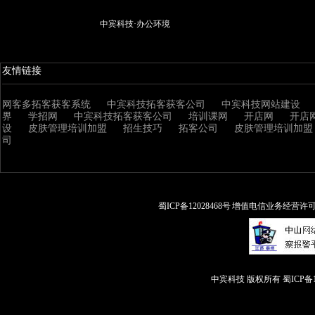
中宾科技·办公环境
友情链接
网客多拓客获客系统
中宾科技拓客获客公司
中宾科技网站建设
界
学招网
中宾科技拓客获客公司
培训课网
开店网
开店
设
皮肤管理培训加盟
招生技巧
拓客公司
皮肤管理培训加盟
司
蜀ICP备12028468号 增值电信业务经营许可证:
中宾科技 版权所有
蜀ICP备1