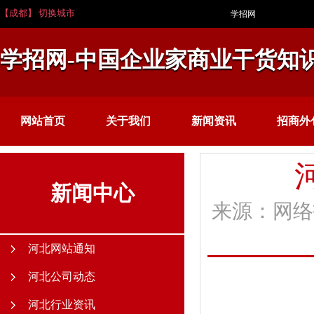
【成都】 切换城市
学招网
学招网-中国企业家商业干货知
网站首页
关于我们
新闻资讯
招商外
新闻中心
来源：网络
河北网站通知
河北公司动态
河北行业资讯