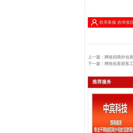
联系客服 咨询项
上一篇：
网络招商外包
下一篇：
网络拓客获客
推荐服务