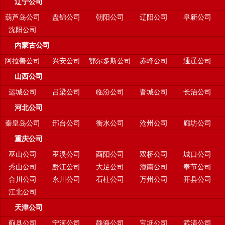
辽宁公司
葫芦岛公司
盘锦公司
朝阳公司
辽阳公司
阜新公司
沈阳公司
内蒙古公司
阿拉善公司
兴安公司
鄂尔多斯公司
赤峰公司
通辽公司
山西公司
运城公司
吕梁公司
临汾公司
晋城公司
长治公司
河北公司
秦皇岛公司
邢台公司
衡水公司
沧州公司
廊坊公司
重庆公司
巫山公司
巫溪公司
酉阳公司
双桥公司
城口公司
秀山公司
黔江公司
大足公司
潼南公司
奉节公司
合川公司
永川公司
石柱公司
万州公司
开县公司
江北公司
天津公司
蓟县公司
宁河公司
静海公司
宝坻公司
武清公司