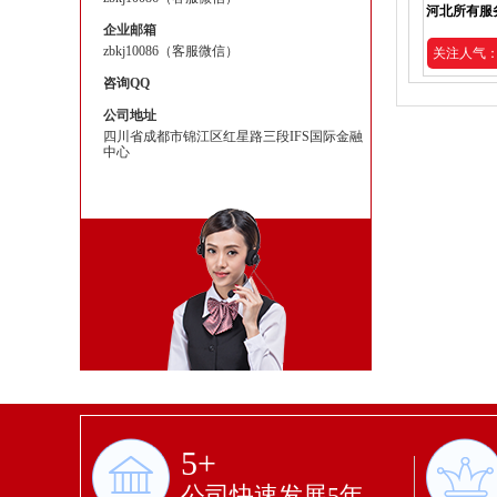
河北所有服
企业邮箱
zbkj10086（客服微信）
关注人气：2
咨询QQ
公司地址
四川省成都市锦江区红星路三段IFS国际金融
中心
5+
公司快速发展5年