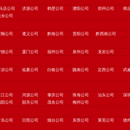
马店公司
济源公司
鹤壁公司
濮阳公司
郑州公司
商
新乡公司
安顺公司
遵义公司
黔南公司
贵阳公司
黔西南公司
宁德公司
厦门公司
福州公司
泉州公司
龙岩公司
平凉公司
临夏公司
白银公司
陇南公司
定西公司
武
湛江公司
河源公司
肇庆公司
珠海公司
汕头公司
深
揭阳公司
韶关公司
茂名公司
梅州公司
青岛公司
日照公司
烟台公司
东营公司
莱芜公司
德