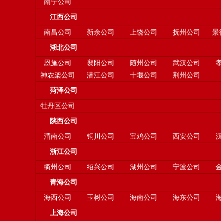
南宁公司
江西公司
南昌公司
新余公司
上饶公司
抚州公司
景
湖北公司
恩施公司
襄阳公司
随州公司
武汉公司
神农架公司
潜江公司
十堰公司
荆州公司
菏泽公司
牡丹区公司
陕西公司
渭南公司
铜川公司
宝鸡公司
西安公司
浙江公司
衢州公司
绍兴公司
湖州公司
宁波公司
青海公司
海西公司
玉树公司
海南公司
海东公司
上海公司