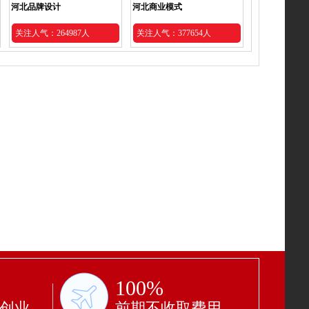
河北品牌设计
河北商业模式
关注人气：264987人
关注人气：377654人
100%
功创业
前期不收取费用