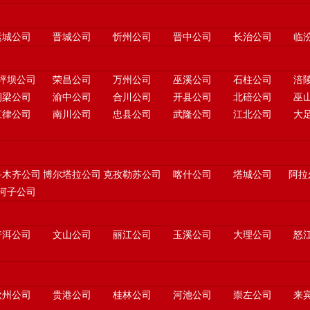
运城公司
晋城公司
忻州公司
晋中公司
长治公司
临
坪坝公司
荣昌公司
万州公司
巫溪公司
石柱公司
涪
铜梁公司
渝中公司
合川公司
开县公司
北碚公司
巫
江律公司
南川公司
忠县公司
武隆公司
江北公司
大
鲁木齐公司
博尔塔拉公司
克孜勒苏公司
喀什公司
塔城公司
阿拉
河子公司
普洱公司
文山公司
丽江公司
玉溪公司
大理公司
怒
钦州公司
贵港公司
桂林公司
河池公司
崇左公司
来