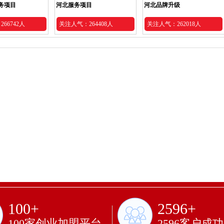
务项目
河北服务项目
河北品牌升级
66742人
关注人气：264408人
关注人气：262018人
100+
2596+
100家创业加盟平台
2596客户成