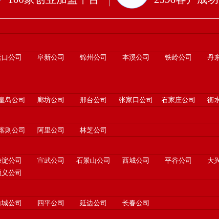
营口公司
阜新公司
锦州公司
本溪公司
铁岭公司
丹
皇岛公司
廊坊公司
邢台公司
张家口公司
石家庄公司
衡
喀则公司
阿里公司
林芝公司
海淀公司
宣武公司
石景山公司
西城公司
平谷公司
大
顺义公司
白城公司
四平公司
延边公司
长春公司