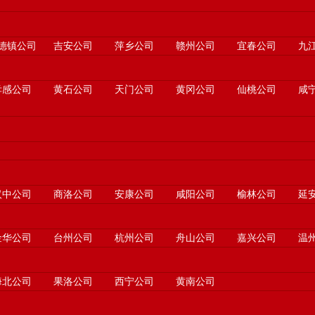
德镇公司
吉安公司
萍乡公司
赣州公司
宜春公司
九
孝感公司
黄石公司
天门公司
黄冈公司
仙桃公司
咸
汉中公司
商洛公司
安康公司
咸阳公司
榆林公司
延
金华公司
台州公司
杭州公司
舟山公司
嘉兴公司
温
海北公司
果洛公司
西宁公司
黄南公司