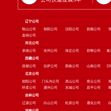
辽宁公司
鞍山公司
朝阳公司
沈阳公司
抚顺公司
盘锦公司
河北公司
承德公司
沧州公司
保定公司
邯郸公司
秦
西藏公司
昌都公司
拉萨公司
那曲公司
山南公司
日
北京公司
朝阳公司
门头沟公司
房山公司
密云公司
怀柔公司
通州公司
东城公司
昌平公司
吉林公司
辽源公司
白山公司
松原公司
通化公司
河南公司