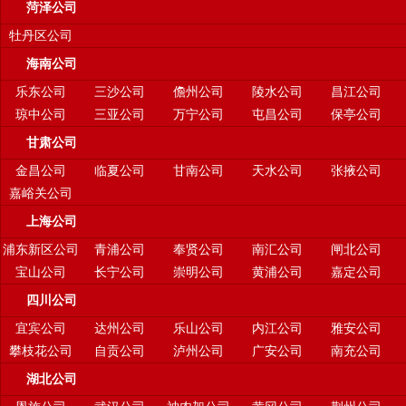
菏泽公司
牡丹区公司
海南公司
乐东公司
三沙公司
儋州公司
陵水公司
昌江公司
琼中公司
三亚公司
万宁公司
屯昌公司
保亭公司
甘肃公司
金昌公司
临夏公司
甘南公司
天水公司
张掖公司
嘉峪关公司
上海公司
浦东新区公司
青浦公司
奉贤公司
南汇公司
闸北公司
宝山公司
长宁公司
崇明公司
黄浦公司
嘉定公司
四川公司
宜宾公司
达州公司
乐山公司
内江公司
雅安公司
攀枝花公司
自贡公司
泸州公司
广安公司
南充公司
湖北公司