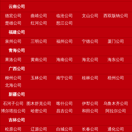
云南公司
德宏公司
曲靖公司
临沧公司
文山公司
西双版纳公司
楚雄公司
红河公司
怒江公司
福建公司
泉州公司
三明公司
福州公司
宁德公司
厦门公司
青海公司
果洛公司
黄南公司
海南公司
海北公司
海东公司
广西公司
柳州公司
玉林公司
南宁公司
桂林公司
梧州公司
北海公司
新疆公司
石河子公司
图木舒克公司
喀什公司
伊犁公司
乌鲁木齐公司
博尔塔拉公司
哈密公司
昌吉公司
和田公司
阿拉尔公司
吉林公司
松原公司
辽源公司
白城公司
长春公司
通化公司