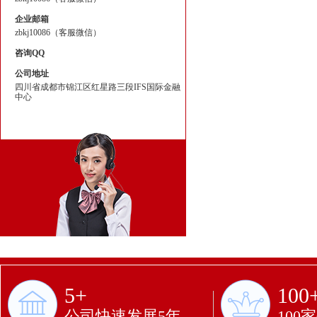
企业邮箱
zbkj10086（客服微信）
咨询QQ
公司地址
四川省成都市锦江区红星路三段IFS国际金融
中心
5+
100
公司快速发展5年
100