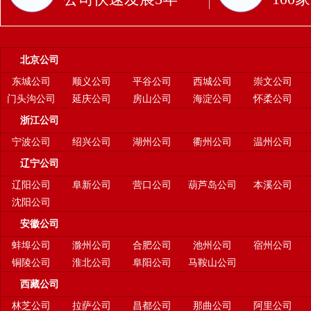
北京公司
东城公司
顺义公司
平谷公司
西城公司
崇文公司
门头沟公司
延庆公司
房山公司
海淀公司
怀柔公司
浙江公司
宁波公司
绍兴公司
湖州公司
衢州公司
温州公司
辽宁公司
辽阳公司
阜新公司
营口公司
葫芦岛公司
本溪公司
沈阳公司
安徽公司
蚌埠公司
滁州公司
合肥公司
池州公司
宿州公司
铜陵公司
淮北公司
阜阳公司
马鞍山公司
西藏公司
林芝公司
拉萨公司
昌都公司
那曲公司
阿里公司