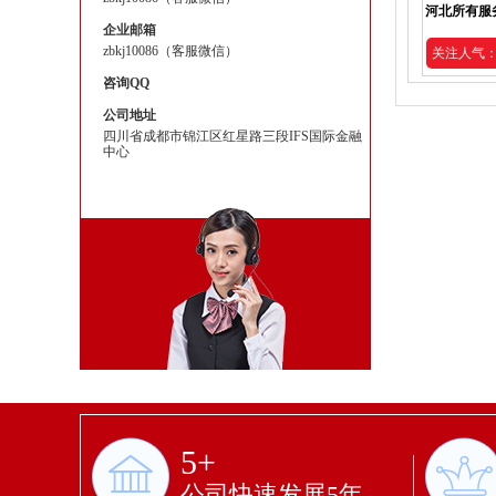
河北所有服
企业邮箱
zbkj10086（客服微信）
关注人气：2
咨询QQ
公司地址
四川省成都市锦江区红星路三段IFS国际金融
中心
5+
公司快速发展5年