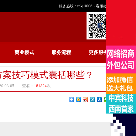
服务热线：zbkj10086（客服微信）
商业模式
服务流程
更多服务
方案技巧模式囊括哪些？
-03-05 查看：
181824
次