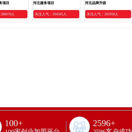
务项目
河北服务项目
河北品牌升级
66678人
关注人气：264345人
关注人气：261950人
100+
2596+
100家创业加盟平台
2596客户成