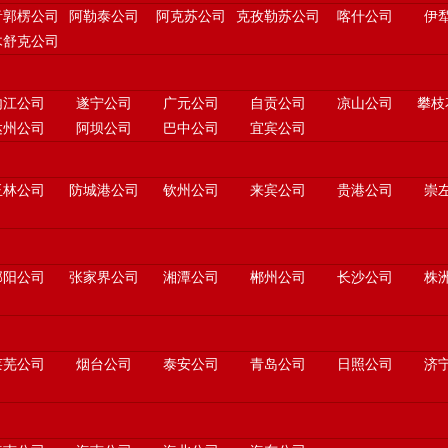
音郭楞公司
阿勒泰公司
阿克苏公司
克孜勒苏公司
喀什公司
伊
木舒克公司
内江公司
遂宁公司
广元公司
自贡公司
凉山公司
攀枝
达州公司
阿坝公司
巴中公司
宜宾公司
玉林公司
防城港公司
钦州公司
来宾公司
贵港公司
崇
邵阳公司
张家界公司
湘潭公司
郴州公司
长沙公司
株
莱芜公司
烟台公司
泰安公司
青岛公司
日照公司
济