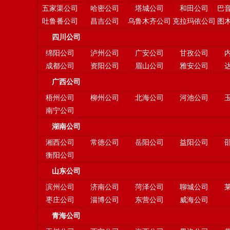
五家渠公司
哈密公司
塔城公司
和田公司
巴
吐鲁番公司
昌吉公司
乌鲁木齐公司
克拉玛依公司
图
四川公司
绵阳公司
泸州公司
广安公司
甘孜公司
成都公司
资阳公司
眉山公司
雅安公司
广西公司
梧州公司
柳州公司
北海公司
河池公司
南宁公司
湖南公司
湘西公司
常德公司
岳阳公司
益阳公司
衡阳公司
山东公司
滨州公司
济南公司
菏泽公司
聊城公司
枣庄公司
淄博公司
东营公司
威海公司
青海公司