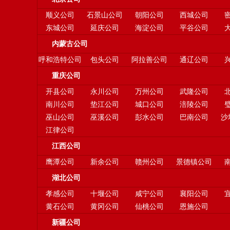
顺义公司
石景山公司
朝阳公司
西城公司
东城公司
延庆公司
海淀公司
平谷公司
内蒙古公司
呼和浩特公司
包头公司
阿拉善公司
通辽公司
重庆公司
开县公司
永川公司
万州公司
武隆公司
南川公司
垫江公司
城口公司
涪陵公司
巫山公司
巫溪公司
彭水公司
巴南公司
沙
江律公司
江西公司
鹰潭公司
新余公司
赣州公司
景德镇公司
湖北公司
孝感公司
十堰公司
咸宁公司
襄阳公司
黄石公司
黄冈公司
仙桃公司
恩施公司
新疆公司