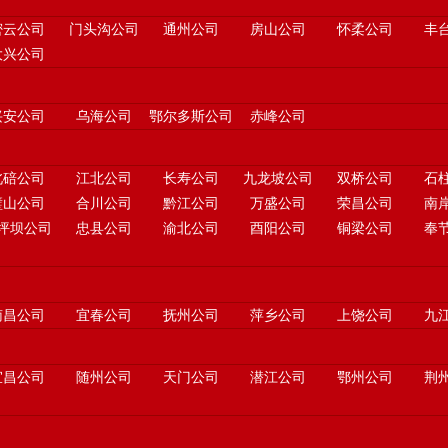
密云公司
门头沟公司
通州公司
房山公司
怀柔公司
丰
大兴公司
兴安公司
乌海公司
鄂尔多斯公司
赤峰公司
北碚公司
江北公司
长寿公司
九龙坡公司
双桥公司
石
璧山公司
合川公司
黔江公司
万盛公司
荣昌公司
南
坪坝公司
忠县公司
渝北公司
酉阳公司
铜梁公司
奉
南昌公司
宜春公司
抚州公司
萍乡公司
上饶公司
九
宜昌公司
随州公司
天门公司
潜江公司
鄂州公司
荆