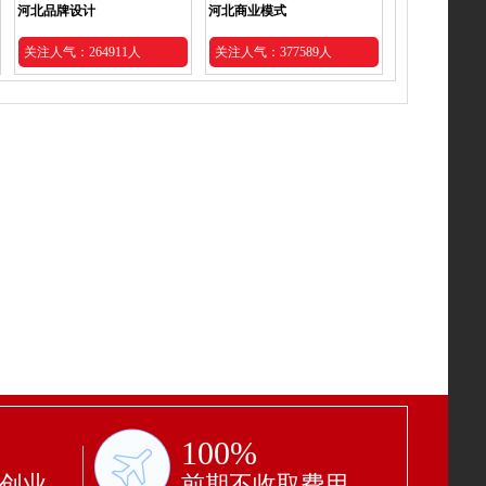
河北品牌设计
河北商业模式
关注人气：264911人
关注人气：377589人
100%
功创业
前期不收取费用