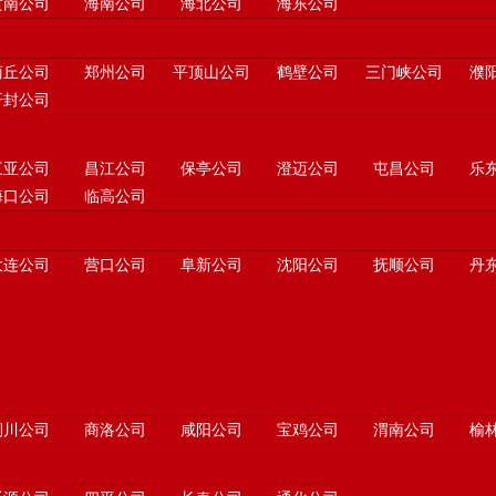
黄南公司
海南公司
海北公司
海东公司
商丘公司
郑州公司
平顶山公司
鹤壁公司
三门峡公司
濮
开封公司
三亚公司
昌江公司
保亭公司
澄迈公司
屯昌公司
乐
海口公司
临高公司
大连公司
营口公司
阜新公司
沈阳公司
抚顺公司
丹
铜川公司
商洛公司
咸阳公司
宝鸡公司
渭南公司
榆