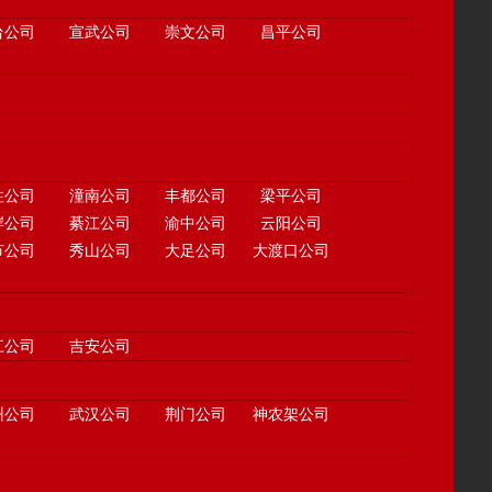
台公司
宣武公司
崇文公司
昌平公司
柱公司
潼南公司
丰都公司
梁平公司
岸公司
綦江公司
渝中公司
云阳公司
节公司
秀山公司
大足公司
大渡口公司
江公司
吉安公司
州公司
武汉公司
荆门公司
神农架公司