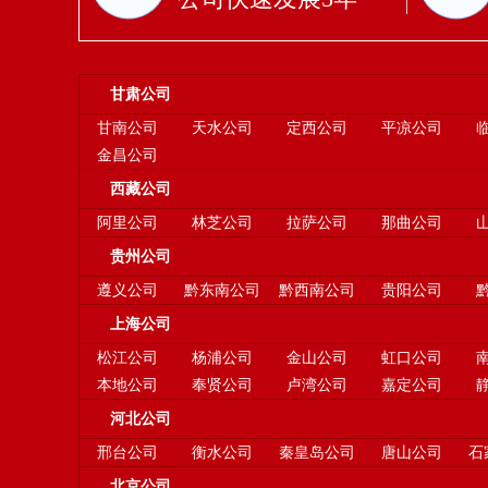
甘肃公司
甘南公司
天水公司
定西公司
平凉公司
金昌公司
西藏公司
阿里公司
林芝公司
拉萨公司
那曲公司
贵州公司
遵义公司
黔东南公司
黔西南公司
贵阳公司
上海公司
松江公司
杨浦公司
金山公司
虹口公司
本地公司
奉贤公司
卢湾公司
嘉定公司
河北公司
邢台公司
衡水公司
秦皇岛公司
唐山公司
石
北京公司