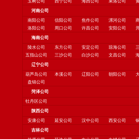
玉树公司
西宁公司
海西公司
果洛公司
河南公司
南阳公司
信阳公司
焦作公司
漯河公司
洛阳公司
周口公司
许昌公司
安阳公司
海南公司
陵水公司
东方公司
安定公司
琼海公司
五指山公司
三沙公司
白沙公司
文昌公司
辽宁公司
葫芦岛公司
本溪公司
辽阳公司
朝阳公司
盘锦公司
菏泽公司
牡丹区公司
陕西公司
安康公司
延安公司
汉中公司
西安公司
吉林公司